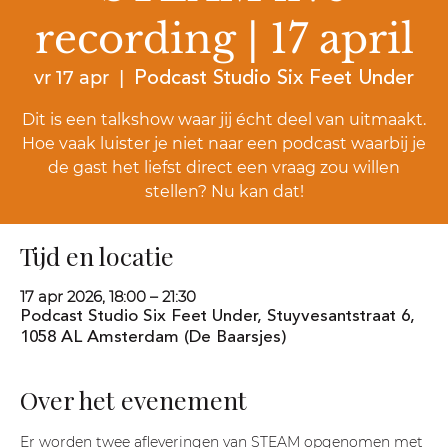
recording | 17 april
Podcast Studio Six Feet Under
vr 17 apr
  |  
Dit is een talkshow waar jij écht deel van uitmaakt.
Hoe vaak luister je niet naar een podcast waarbij je
de gast het liefst direct een vraag zou willen
stellen? Nu kan dat!
Tijd en locatie
17 apr 2026, 18:00 – 21:30
Podcast Studio Six Feet Under, Stuyvesantstraat 6,
1058 AL Amsterdam (De Baarsjes)
Over het evenement
Er worden twee afleveringen van STEAM opgenomen met 