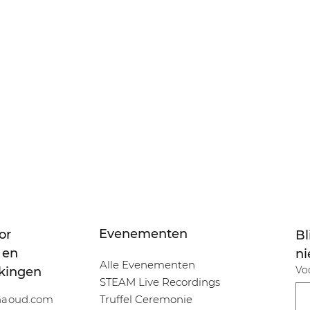
Evenementen
or
Bl
 en
ni
Alle Evenementen
Vo
kingen
STEAM Live Recordings
Truffel Ceremonie
inaoud.com