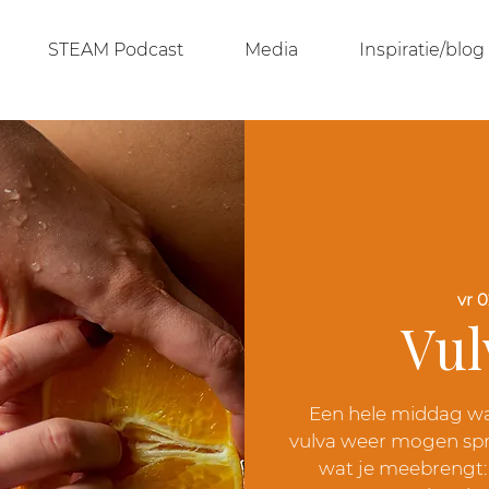
STEAM Podcast
Media
Inspiratie/blog
vr 0
Vul
Een hele middag waa
vulva weer mogen spr
wat je meebrengt: j