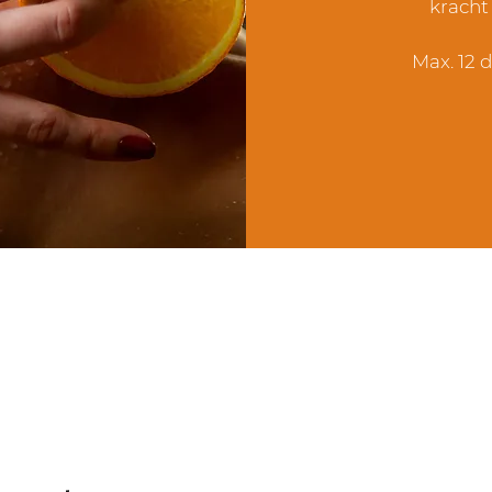
kracht
Max. 12 d