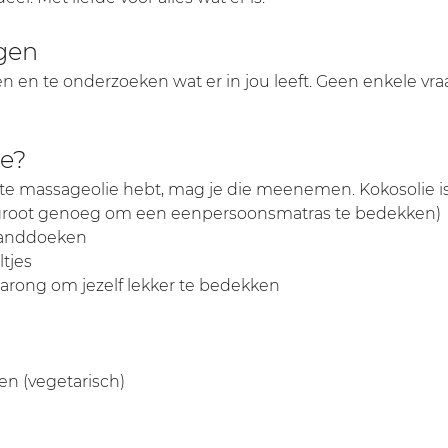
gen
en en te onderzoeken wat er in jou leeft. Geen enkele vraag
e?
iete massageolie hebt, mag je die meenemen. Kokosolie i
groot genoeg om een eenpersoonsmatras te bedekken)
handdoeken
ltjes
arong om jezelf lekker te bedekken
n (vegetarisch)