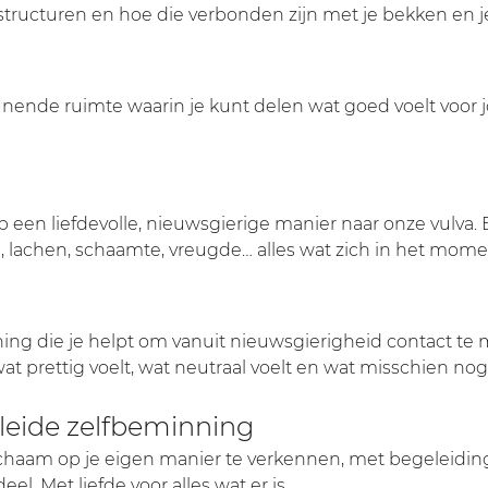
tructuren en hoe die verbonden zijn met je bekken en j
ende ruimte waarin je kunt delen wat goed voelt voor jou.
 een liefdevolle, nieuwsgierige manier naar onze vulva. E
 lachen, schaamte, vreugde… alles wat zich in het mome
ng die je helpt om vanuit nieuwsgierigheid contact te m
at prettig voelt, wat neutraal voelt en wat misschien nog 
leide zelfbeminning
ichaam op je eigen manier te verkennen, met begeleidin
l. Met liefde voor alles wat er is.