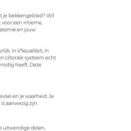
t je bekkengebied? Wil 
t voor een intieme, 
natomie en jouw 
k. In s*ksualiteit, in 
 clitorale systeem echt 
nodig heeft. Deze 
voel en je waarheid. Je 
 is aanwezig zijn.
de uitwendige delen, 