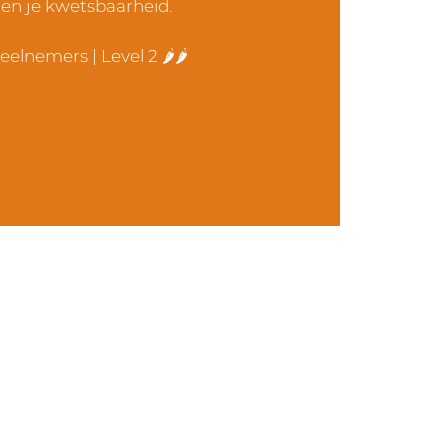
 en je kwetsbaarheid.
eelnemers | Level 2 🌶️🌶️