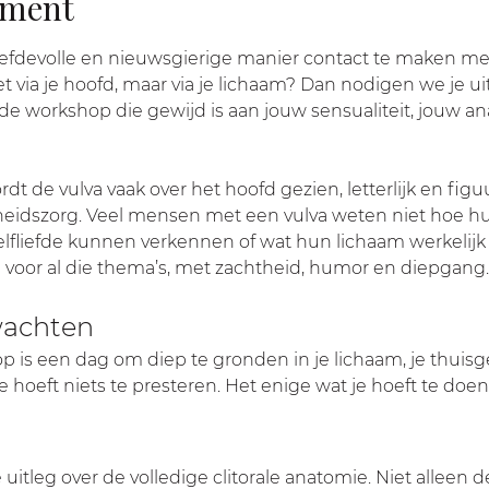
ement
liefdevolle en nieuwsgierige manier contact te maken me
iet via je hoofd, maar via je lichaam? Dan nodigen we je ui
de workshop die gewijd is aan jouw sensualiteit, jouw a
 de vulva vaak over het hoofd gezien, letterlijk en figuurlij
heidszorg. Veel mensen met een vulva weten niet hoe hun
lfliefde kunnen verkennen of wat hun lichaam werkelijk 
 voor al die thema’s, met zachtheid, humor en diepgang.
wachten
is een dag om diep te gronden in je lichaam, je thuisge
Je hoeft niets te presteren. Het enige wat je hoeft te doen
itleg over de volledige clitorale anatomie. Niet alleen 