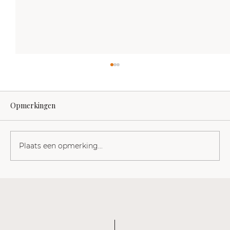
Opmerkingen
Plaats een opmerking...
Nazmiye Oral: de moed om de ander
familie te maken