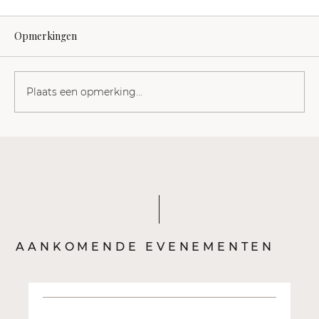
Opmerkingen
Plaats een opmerking...
Nazmiye Oral: de moed om de ander
familie te maken
AANKOMENDE EVENEMENTEN