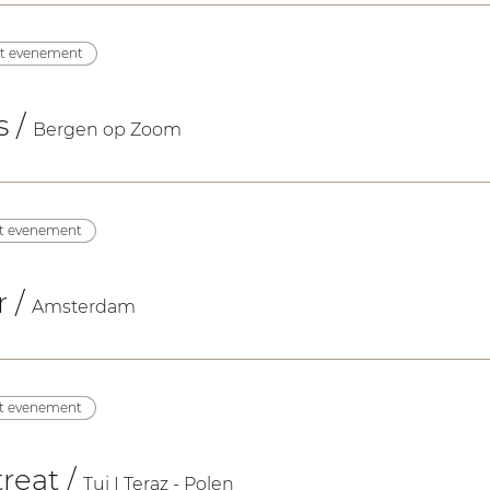
et evenement
s
/
Bergen op Zoom
et evenement
r
/
Amsterdam
et evenement
reat
/
Tui I Teraz - Polen