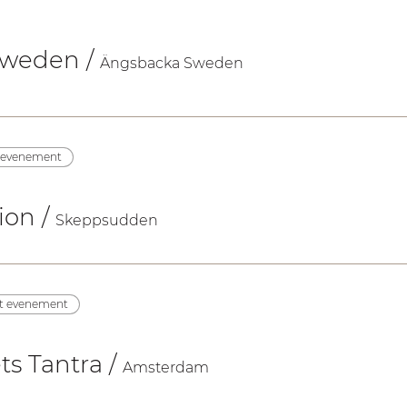
 Sweden
/
Ängsbacka Sweden
t evenement
sion
/
Skeppsudden
et evenement
ts Tantra
/
Amsterdam