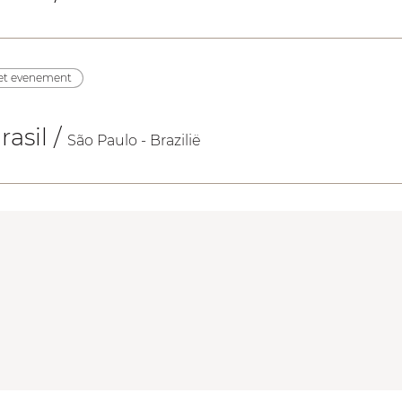
het evenement
rasil
/
São Paulo - Brazilië