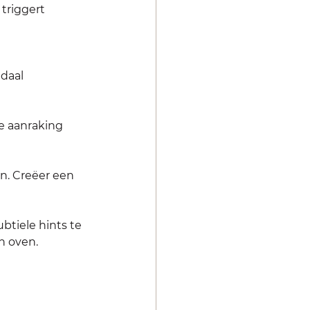
triggert 
daal 
te aanraking 
. Creëer een 
btiele hints te 
n oven.