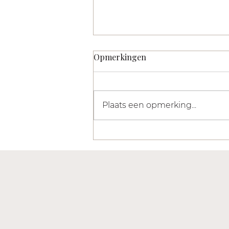
Opmerkingen
Plaats een opmerking...
Dr. Juicy: FUPA - wat het is en
wat je er wel en niet aan
kunt doen