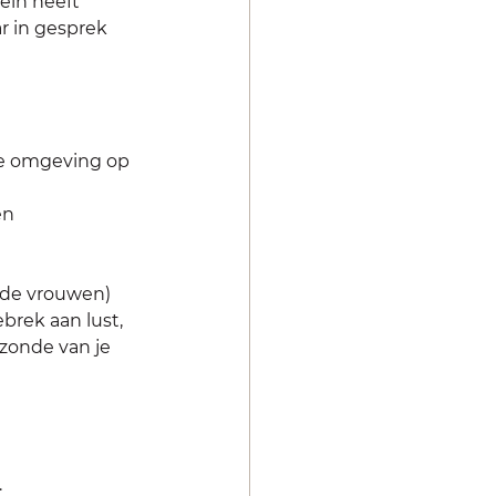
rein heeft 
r in gesprek 
de omgeving op 
en 
 de vrouwen) 
brek aan lust, 
zonde van je 
 