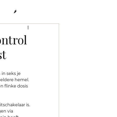
🌶️
ontrol
st
in seks je 
heldere hemel. 
 flinke dosis 
tschakelaar is. 
en via 