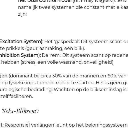
het Dual Control Model
 (dr. Emily Nagoski). Je b
namelijk twee systemen die constant met elkaa
zijn:
Excitation System):
 Het 'gaspedaal'. Dit systeem scant 
e prikkels (geur, aanraking, een blik).
nhibition System): 
De 'rem'. Dit systeem scant op reden
hebben (stress, een volle wasmand, onveiligheid).
ngen
 (dominant bij circa 30% van de mannen en 60% van
op fysieke input om de motor te starten. Het is geen ge
urologische bedrading. Wachten op de blikseminslag is 
elf faciliteren.
 'Seks-Bliksem’: 
t:
 Responsief verlangen leunt op het beloningssysteem.