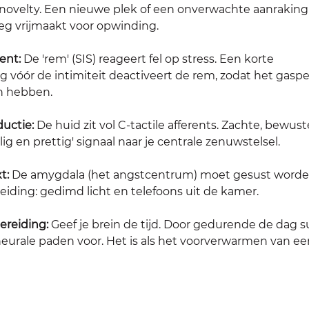
ovelty. Een nieuwe plek of een onverwachte aanraking 
g vrijmaakt voor opwinding. 
ent: 
De 'rem' (SIS) reageert fel op stress. Een korte 
vóór de intimiteit deactiveert de rem, zodat het gaspe
n hebben. 
uctie: 
De huid zit vol C-tactile afferents. Zachte, bewus
lig en prettig' signaal naar je centrale zenuwstelsel. 
t: 
De amygdala (het angstcentrum) moet gesust worden
iding: gedimd licht en telefoons uit de kamer. 
ereiding:
 Geef je brein de tijd. Door gedurende de dag su
neurale paden voor. Het is als het voorverwarmen van ee