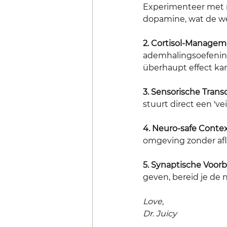
Experimenteer met n
dopamine, wat de we
2. Cortisol-Managem
ademhalingsoefening 
überhaupt effect ka
3. Sensorische Transd
stuurt direct een 'vei
4. Neuro-safe Contex
omgeving zonder afle
5. Synaptische Voorb
geven, bereid je de 
Love,
Dr. Juicy