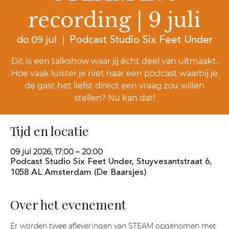
recording | 9 juli
Podcast Studio Six Feet Under
do 09 jul
  |  
Dit is een talkshow waar jij écht deel van uitmaakt.
Hoe vaak luister je niet naar een podcast waarbij je
de gast het liefst direct een vraag zou willen
stellen? Nu kan dat!
Tijd en locatie
09 jul 2026, 17:00 – 20:00
Podcast Studio Six Feet Under, Stuyvesantstraat 6,
1058 AL Amsterdam (De Baarsjes)
Over het evenement
Er worden twee afleveringen van STEAM opgenomen met 