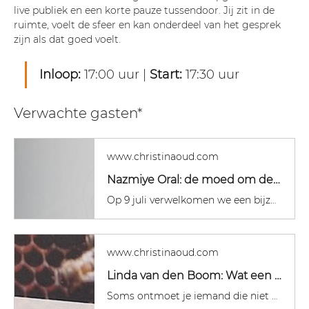
live publiek en een korte pauze tussendoor. Jij zit in de 
ruimte, voelt de sfeer en kan onderdeel van het gesprek 
zijn als dat goed voelt.
Inloop:
 17:00 uur | 
Start:
 17:30 uur
Verwachte gasten*
www.christinaoud.com
Nazmiye Oral: de moed om de ander familie te maken
Op 9 juli verwelkomen we een bijzondere gast: Nazmiye Oral.Actrice, schrijver, theatermaker, columnist, Gouden Kalf-winnaar en medeoprichter van Female Economy. Maar bovenal een vrouw die haar leven heeft gewijd aan het overbruggen van afstanden tussen mensen. Afstanden tussen culturen, generaties, overtuigingen en werelden die op het eerste gezicht onverenigbaar lijken. Toch zoekt Nazmiye steeds opnieuw naar de plek waar ontmoeting mogelijk wordt. Niet vanuit conflict, maar vanuit nieuwsgierigh
www.christinaoud.com
Linda van den Boom: Wat een transvrouw ons kan leren over seksualiteit, vrijheid en thuiskomen in ons lichaam
Soms ontmoet je iemand die niet alleen een verhaal vertelt, maar een perspectief opent. Voor mij is Linda van den Boom zo iemand.Linda is de oprichter van Sacred Sexual Grounding en begeleidt mensen in het verdiepen van hun relatie met hun lichaam, hun seksualiteit en hun levensenergie. Wat haar werk bijzonder maakt, is dat zij haar professionele expertise verbindt met haar persoonlijke levenspad als transvrouw.In een wereld waarin veel wordt gesproken óver transgender mensen, wordt er opvallend