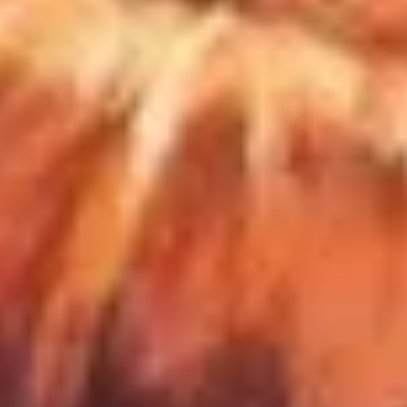
Hieros Gamos is geen festival. Maar wa
is het dan wel?
Van 2 t/m 7 juni was ik op Hieros Gamos in Drenthe. Via een
scrollactie op Instagram kwam het voorbij. Soms zie je iets e
weet je het direct: hier moet ik bij zijn. Toch waren er genoeg
redenen om niet te gaan. Ik zou geld besparen. Tijd besparen.
En iedereen die het festivalleven kent, weet dat een festival
nooit alleen de dagen zelf zijn. Er gaat minstens een dag
voorbereiding aan vooraf en vaak volgen er nog enkele dagen
om alles te laten bezinken. Toch pakte ik mijn spul