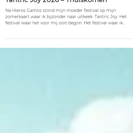
Christina Oud
24 jun
3 minuten om te lezen
Events
Tantric Joy 2026 – Thuiskomen
Na Hieros Gamos stond mijn moeder festival op mijn
zomerkaart waar ik bijzonder naar uitkeek: Tantric Joy. Het
festival waar het voor mij ooit begon. Het festival waar ik
geboren werd als festivalkind. Sommige mensen voelen zich
thuis in hun woonkamer. Anderen op kantoor. Ik voel me thui
tussen tenten, ochtendcirkels, stoffige paden, knuffels, diepe
gesprekken en mensen die elkaar nog écht aankijken.
Festivaltijd voelt als een parallel universum. Een wereld waari
verbinding