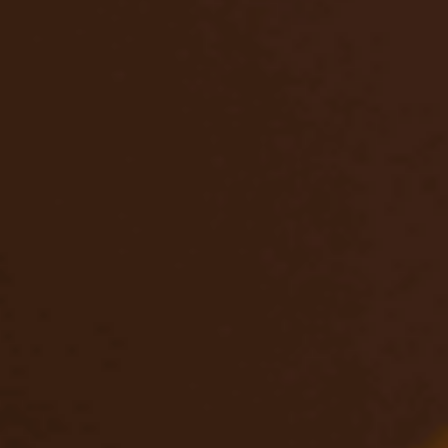
Christina Oud
4 mei
2 minuten om te lezen
Events
Facilitator in gevaar van stilstand
BLIJVEN LEREN Als workshopleider schuilt er altijd een gevaa
Het gevaar van stilstand. Al geruime tijd begeleid ik worksho
voor zowel kleine als grote groepen. Natuurlijk ontwikkel je
gaandeweg je eigen visie, je eigen ritme en ideeën over wat e
goede workshop nodig heeft. Maar wat gebeurt er als je stop
met jezelf voeden? Als je niet langer openstaat voor nieuwe
kennis, nieuwe ervaringen, nieuwe inspiratie? Dan wordt wat
ooit levendig was een herhaling. Een routine. E